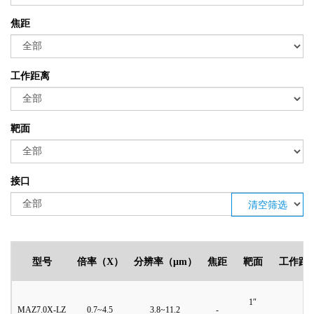
焦距
工作距离
靶面
接口
清空筛选
型号
倍率（X）
分辨率（μm）
焦距
靶面
工作距
1″
MAZ7.0X-LZ
0.7~4.5
3.8~11.2
-
9